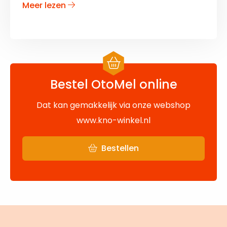
over
Meer lezen
Schilfertjes
in
je
oor
Bestel OtoMel online
Dat kan gemakkelijk via onze webshop
www.kno-winkel.nl
Bestellen